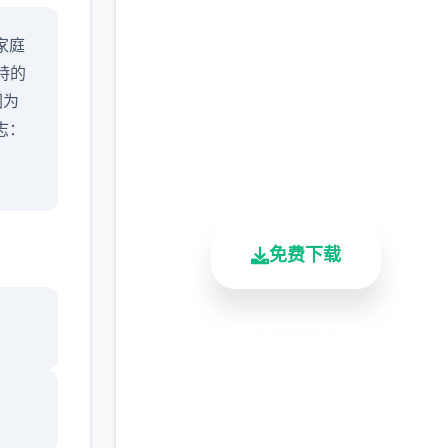
中文版下载 继承遗产
家庭
v0.8 AI版
特的
完整版游戏，免费体验
因为
志：
2.3M+
4.9/5
900K+
总下载量
用户评分
活跃用户
免费下载
安全下载
高速安装
完全免费
客服支持