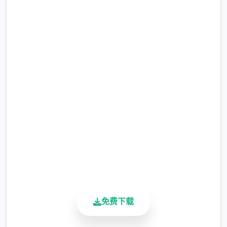
兴奋到极致！
中文版下载 妹相随～黑白世界
的缤纷冒险～
可爱迷人的英雄
完整版游戏，免费体验
2.3M+
总下载量
4.9/5
用户评分
900K+
活跃用户
维护你与妹妹、其他公会成员的关系，了解她
们的喜好和特长，解锁每个个英雄特定的能
免费下载
力，二起向一切国顶级公会之名冲锋吧！