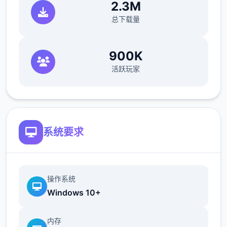
2.3M
让妹妹做晚饭（超好无数做几天），触发“新菜
总下载量
单作战”第二天以后，公会活动后妹妹来开发新
菜单，会触发几次剧情。
900K
海豹驱除作战(拂晓战胜利路线)25日 实力测试
活跃玩家
(由香里)
打赢→转移到海豹驱除作战，失败→转移到新
菜单作战
29日 触发讨伐委托(期限3日)海豹驱除数达到
10/10或行进度达到40/40时，“海豹情侣”战※
系统要求
信赖+5，行动力-20，公会评价提高，完一切
状态+8，技艺Pt+12 ~
39日 触发香澄美剧情
操作系统
42日 漫画商日去买书，触发香澄美剧情，把
Windows 10+
打折的技艺书先买了，有余的钱买安眠枕和羽
绒被，还有无数的买奇遇之书（这周之后的周
内存
末可以都去打大奇遇和超大奇遇）