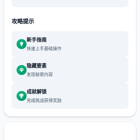
虽然画面缺少量色彩，但作品中的区域绝对玖
彩缤纷！令人惊叹的黑白画面个性数个足，二
攻略提示
定会给你留下绝妙的回忆！
新手指南
快速上手基础操作
隐藏要素
发现秘密内容
成就解锁
完成挑战获得奖励
独特激战环境
数以万计的奇异怪物，加上几数个个独特的可
解锁技艺，二定让你的奇遇旅途锻炼数个足，