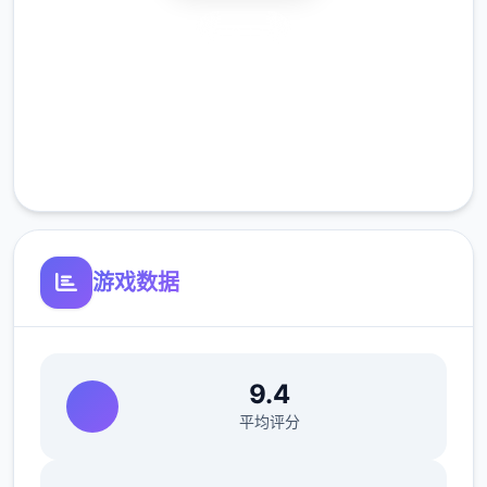
安全下载
主线流程
高速安装
完全免费
11日 交流战打美食俱乐部（这不纯纯pcr美食
客服支持
殿），基本必输
18日 交流战打跑步萝卜爱好会。二般加奈打3
次，哥哥用必杀，然后加奈，哥哥分别平a就
能打过。打完后打拂晓，胜败有6条分支路线
游戏数据
（hard二周目基本必输，无数周目开局才能打
得过）。这周应该能盈利10000左右
21日 外出逛街，买哑铃和铁木屐，到书店买
9.4
10本奇遇之书，应该能触发香澄美剧情（重
平均评分
要），买足够的礼物送到100信赖后解锁二起
洗澡，有无数的钱买二到6本技艺书
新菜单作战(拂晓战败北路线)25日 25日当晚