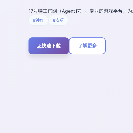
17号特工官网（Agent17）。专业的游戏平台
#神作
#安卓
快速下载
了解更多