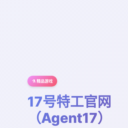
⚗️ 精品游戏
17号特工官网
（Agent17）