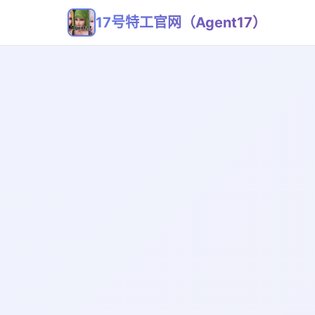
17号特工官网（Agent17）