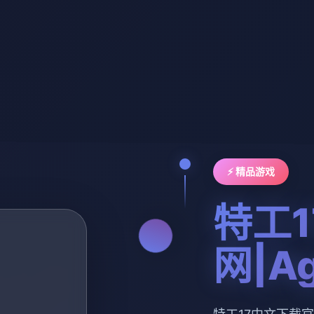
⚡ 精品游戏
特工
网|Ag