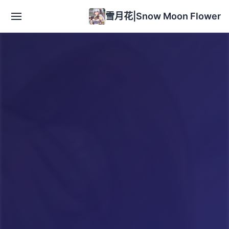
雪月花|Snow Moon Flower