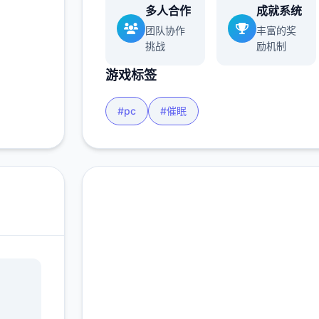
多人合作
成就系统
多
团队协作
丰富的奖
挑战
励机制
游戏标签
#pc
#催眠
免费下载 催眠app|中文
官网