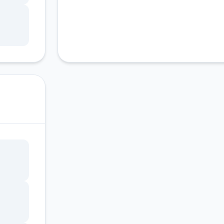
锁，
调整
状
因未
接触
具过
面板