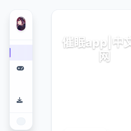
🖲️ 热门推荐
催眠app|中
网
催眠app|中文官网。专业的
台，为您提供优质的游戏体
9.4
2.3M
评分
下载