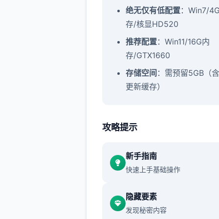
​绝无仅有低配置​
​：Win7/4
存/核显HD520
​推荐配置​
​：Win11/16G内
存/GTX1660
​存储空间​
​：需预留5GB（
更新缓存）
攻略提示
催眠app秘籍：
新手指南
快速上手基础操作
新增chuang戏功能
时下可以进行床戏教学了
隐藏要素
发现秘密内容
体育仓库和保健室均可触发chu