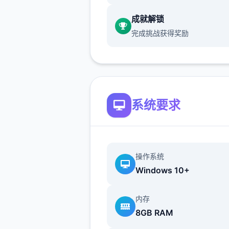
戏，但目前体育仓库尚未实装
成就解锁
保健室原本计划在特定时机解
完成挑战获得奖励
但为方便进度报告版接触，现
为角色等级≥10时开放
新增毛剃除功能
系统要求
时下可以用剃刀自由修剪毛形
该功能其实早已开发获胜，但
添加到UI中，此前无法在正式
操作系统
中使用。
Windows 10+
由于剃刀加入物品栏会导致道
数个，目前暂需通过涂鸦功能
内存
使用（未来可能调整）
8GB RAM