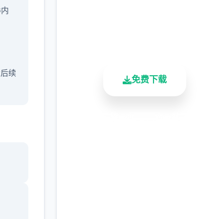
完整版游戏，免费体验
G内
2.3M+
4.9/5
900K+
总下载量
用户评分
活跃用户
含后续
免费下载
安全下载
高速安装
完全免费
客服支持
ang