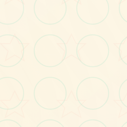
画面艺术展
♡
感受游戏的视觉魅力
No.2