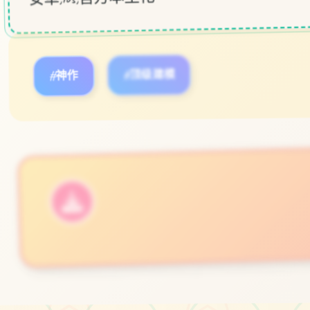
#神作
#顶级建模
立即体验
免费完整版游戏