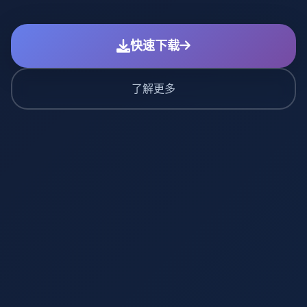
快速下载
了解更多