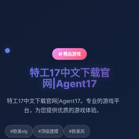
💿 精品游戏
特工17中文下载官
网|Agent17
特工17中文下载官网|Agent17。专业的游戏平
台，为您提供优质的游戏体验。
#欧美slg
#顶级建模
#欧美风