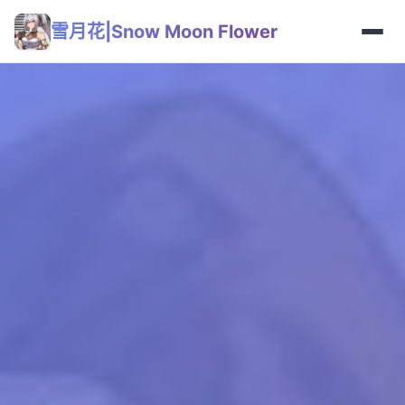
雪月花|Snow Moon Flower