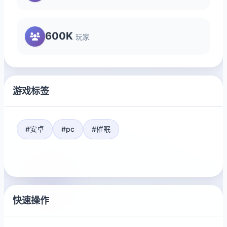
600K
玩家
游戏标签
#安卓
#pc
#催眠
快速操作