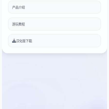
产品介绍
游玩教程
汉化版下载