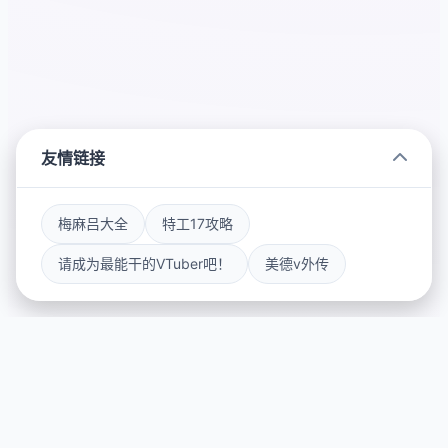
友情链接
梅麻吕大全
特工17攻略
请成为最能干的VTuber吧！
美德v外传