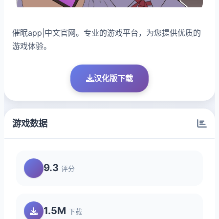
催眠app|中文官网。专业的游戏平台，为您提供优质的
游戏体验。
汉化版下载
游戏数据
9.3
评分
1.5M
下载