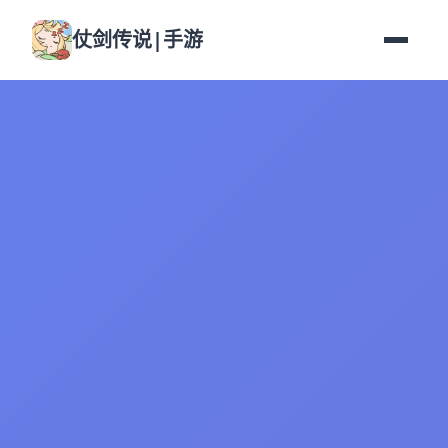
仗剑传说|手游