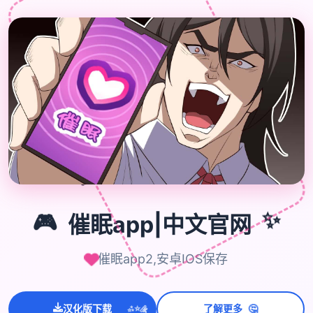

🎮
🎮
催眠app|中文官网
✨
催眠app2,安卓IOS保存
🤔
汉化版下载
了解更多
💫
✨
⭐