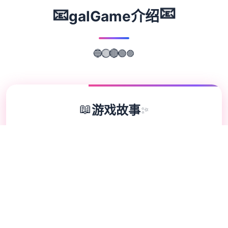
📧
📧
galGame介绍
🟣
🟢
🔵
🟡
🔴
📖
游戏故事
✨
《用催眠APP洗脑高傲大小姐2》是走红SLG
的续作，参与者通过策略性选择影响成员关
系。本次更新扩展了校园场景的交互逻辑，新
增的“社团活动”事件链解锁隐藏剧情。动态演
出采用Spine2D技术，表情变化与肢体动作细
腻度提升40%-催眠APP2。