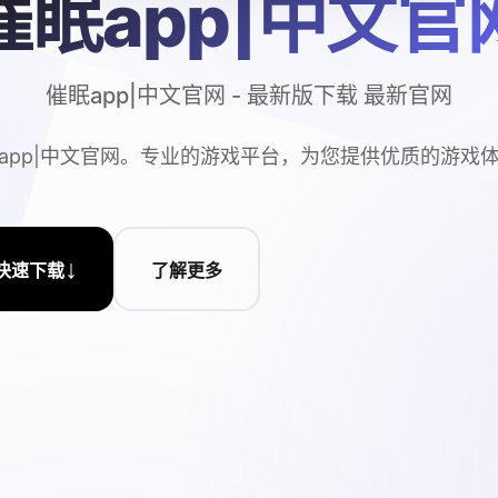
催眠app|中文官
催眠app|中文官网 - 最新版下载 最新官网
app|中文官网。专业的游戏平台，为您提供优质的游戏
↓
快速下载
了解更多