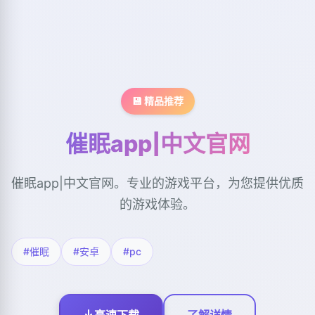
💾 精品推荐
催眠app|中文官网
催眠app|中文官网。专业的游戏平台，为您提供优质
的游戏体验。
#催眠
#安卓
#pc
高速下载
了解详情