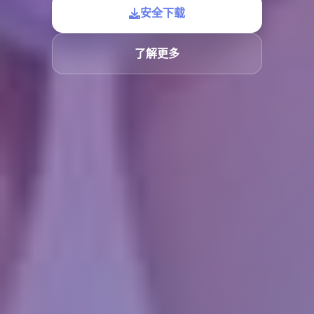
安全下载
了解更多