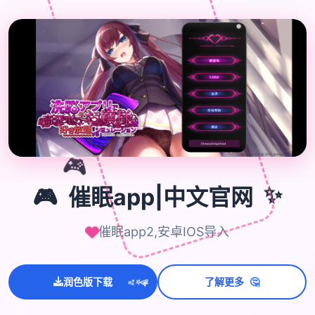

🎮
🎮
催眠app|中文官网
✨
催眠app2,安卓IOS导入
💫
🤔
✨
润色版下载
了解更多
⭐