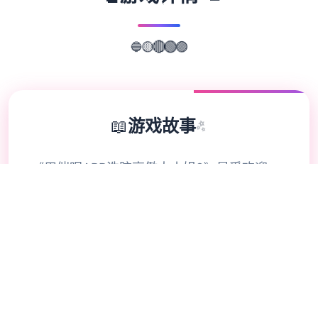
🔵
🟣
🟡
🔴
🟢
📖
游戏故事
✨
《用催眠APP洗脑高傲大小姐2》是受欢迎
SLG的续作，享受者通过策略性选择影响主角
关系。本次更新扩展了校园场景的交互逻辑，
新增的“社团活动”事件链解锁隐藏剧情。动态
演出采用Spine2D技术，表情变化与肢体动作
细腻度提升40%-催眠APP2。