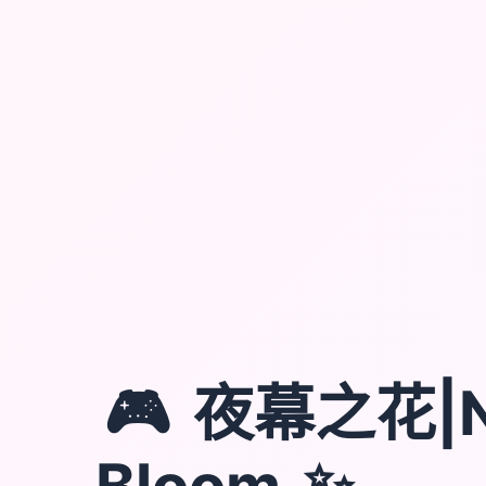
🎮
夜幕之花|N
✨
Bloom