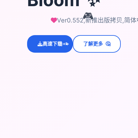
🎮
Ver0.552,新推出版拷贝,
💫
🤔
高速下载
了解更多
✨
⭐