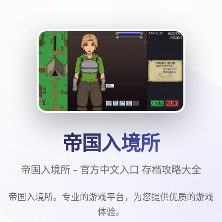
帝国入境所
帝国入境所 - 官方中文入口 存档攻略大全
帝国入境所。专业的游戏平台，为您提供优质的游戏
体验。