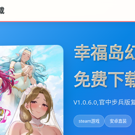
载
幸福岛
免费下
V1.0.6.0,官中步兵版
steam游戏
安卓直装