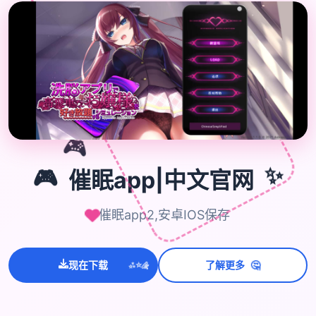
🎮
✨
🎮
催眠app|中文官网
催眠app2,安卓IOS保存
🤔
现在下载
了解更多
💫
✨
⭐