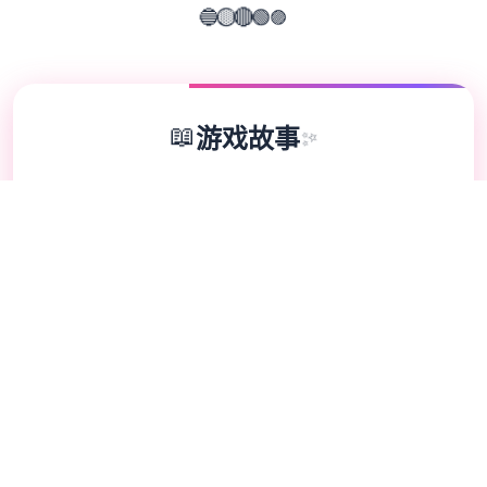
🟣
🟢
🔵
🔴
🟡
📖
游戏故事
✨
《用催眠APP洗脑高傲大小姐2》是热门版
SLG的续作，难题者通过策略性选择影响个体
关系。本次更新扩展了校园场景的交互逻辑，
新增的“社团活动”事件链解锁隐藏剧情。动态
演出采用Spine2D技术，表情变化与肢体动作
细腻度提升40%-催眠APP2。