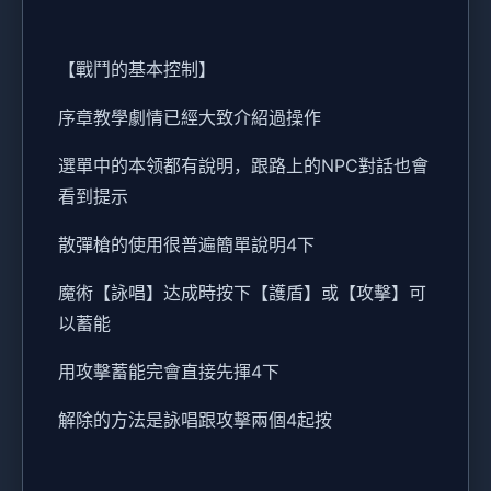
【戰鬥的基本控制】
序章教學劇情已經大致介紹過操作
選單中的本领都有說明，跟路上的NPC對話也會
看到提示
散彈槍的使用很普遍簡單說明4下
魔術【詠唱】达成時按下【護盾】或【攻擊】可
以蓄能
用攻擊蓄能完會直接先揮4下
解除的方法是詠唱跟攻擊兩個4起按