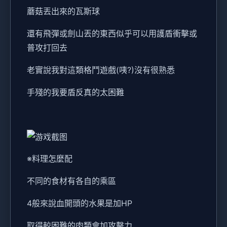
蘑菇丟出來的瓦斯球
還有飛彈或劍山丟的東西似乎可以用護盾衝擊或
普攻打回去
老實說我對這類格鬥遊戲(咦?)沒有很熟悉
手殘的我要盾反真的太困難
※料理怎麼配
不同的食材有各自的乘區
4般來說血開頭的水果是加HP
取得較困難的肉類會加攻擊力