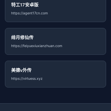
特工17安卓版
https://agent17cn.com
绯月修仙传
https://feiyuexiuxianzhuan.com
美德v外传
https://virtuess.xyz