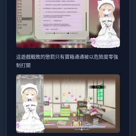
這遊戲戰敗的懲罰只有寶箱通通被以危險度零強
制打開