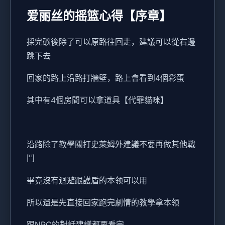
爱丽丝的摇篮心得【序章】
採完礦後除了可以原路往回走，建議可以從右邊
跳下去
回家的路上沿路打牆壁，路上會看到4個彩蛋
其中有4個房間可以拿道具【代罪貓咪】
沿路除了教學關打史萊姆外建議不要再做其他戰
鬥
畢竟沒有迴避跟護盾的本领可以用
所以還是先直接回家跑完劇情的教學拿本领
跟NPC的對話建議都要看完