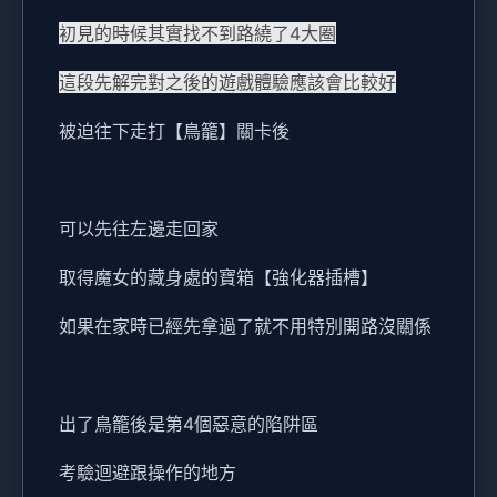
初見的時候其實找不到路繞了4大圈
這段先解完對之後的遊戲體驗應該會比較好
被迫往下走打【鳥籠】關卡後
可以先往左邊走回家
取得魔女的藏身處的寶箱【強化器插槽】
如果在家時已經先拿過了就不用特別開路沒關係
出了鳥籠後是第4個惡意的陷阱區
考驗迴避跟操作的地方