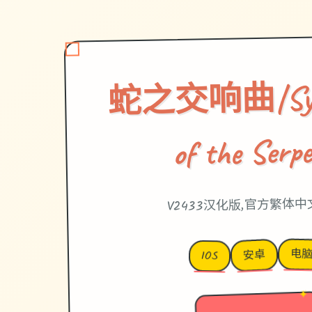
蛇之交响曲|Sym
of the Serp
V2433汉化版,官方繁体
电
安卓
IOS
✦
→