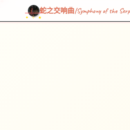
~~~
★
♡
✦
✧
♥
~
→
↗
蛇之交响曲|Symphony of the Serp
✦ ✧ ★