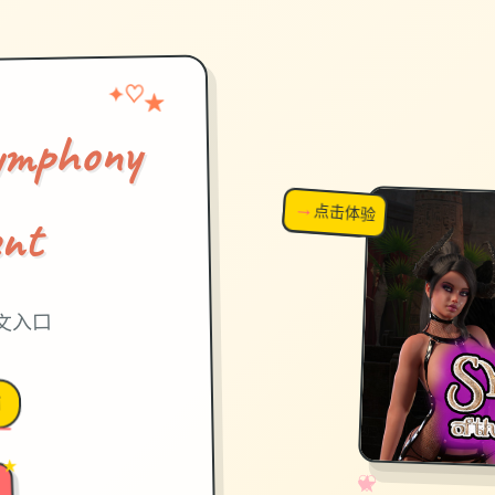
✦
♡
★
phony
→
↗
点击体验
超棒！
ent
中文入口
脑
 ★
✧
♡
★
♥