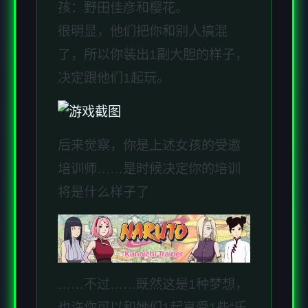
孩：野田佳彦和樱花。
很明显，他们把你和别人搞混
了，所以你装出1副大胆的样子，
决定跟他们1起玩。
后来觉察，你是上述女孩的受邀
培训师……是时候决定你的培训
将是什么样子了
……不过……既然这是1种梦想，
也许你可以和她们1起享受1些“乐