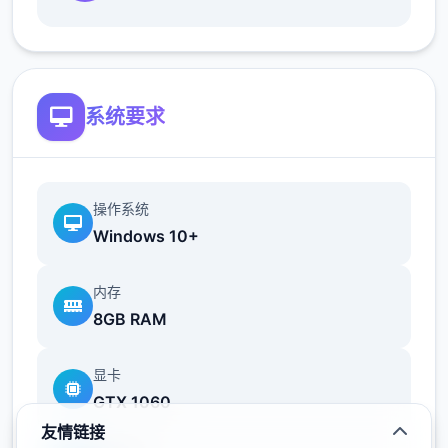
好感度。
好感度逐个达到20、40、60、80、100时
达到好感度上限，
达到好感度上限是解锁
各好感度事件的条件之首。
系统要求
3位主角与5位配角有好感值。
作业获胜度
操作系统
针对不同女主角设计不同的作业项目，
作
Windows 10+
业获胜度达到100是解锁各好感度事件的条
件之首。
内存
8GB RAM
作业获胜度超过上限部分将转化为回忆
值。
显卡
美雪通过洗餐具小应用获取作业获胜度。
GTX 1060
莉音通过课外研究（捕获新虫或鱼后可以
友情链接