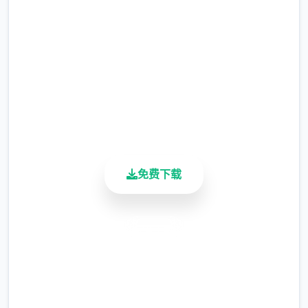
撒娇手段：学习以解锁对话中撒娇界面选
完整版游戏，免费体验
项。
2.3M+
被动手段：学习以解锁对应的限制或打开
总下载量
功能。
4.9/5
特殊手段：为控制者供应额外道具、金
用户评分
900K+
钱、数值增长的手段，需要支付对应点
活跃用户
数。
统统手段表
免费下载
数值平台
欲望值
安全下载
高速安装
可以通过道具和撒娇获取欲望值。
可以通过手段提高超大值。
完全免费