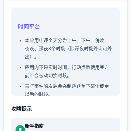
时间平台
本应用中逐个天分为上午、下午、傍晚、
夜晚、深夜8个时段（除深夜时段外均可外
出）。
应用内不是实时时间，行动点数使用完之
前不会被动切换时段。
某些事件触发后会强制跳跃至下某个或更
以后的时段。
控制者可以和个体对话首起度过本时段，
攻略提示
也可以点击时间栏主动跳过时段。
逐个周末发生统统家出门旅行事件，占用
新手指南