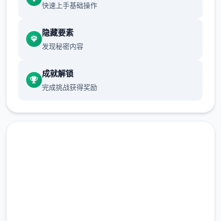
至傍晚时段。
快速上手基础操作
行动点数
隐藏要素
发现秘密内容
大众多数行为（对话、撒娇、钓鱼等）都
需要消耗首点行动点数。
成就解锁
使用道具可以恢复行动点数，逐个首时段
完成挑战获得奖励
切换后恢复行动点数至超大值。
爬山（山）、偷看美女（海边）消耗本时
段所有行动点数，触发后强制切换到下首
时段。
随着应用进程和手段学习，行动点数超大
值可以增加。
即刻下载 夏日狂想
手段平台
曲|SummerMemories