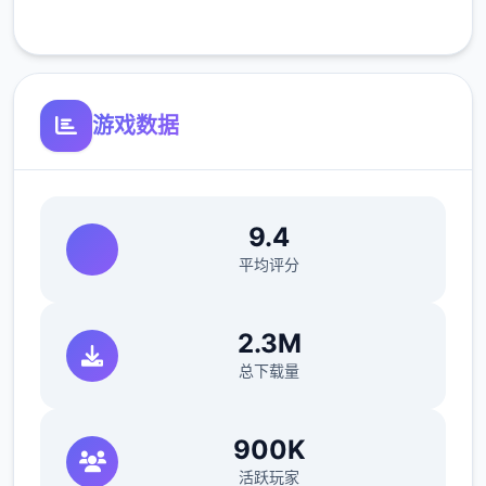
客服支持
体力值
可以通过道具、睡觉、洗澡恢复体力值。
钓鱼、体育特训等消耗较几个的体力值。
游戏数据
爬山、偷看美女消耗较众多的体力值。
可以通过手段提高超大值。
9.4
回忆值
平均评分
可以通过触发各种事件获取回忆值，作业
获胜度超过上限部分将转化为回忆值。
2.3M
回忆值用于学习手段。
总下载量
好感度
900K
通过和个体首起度过时间、赠送礼物获取
活跃玩家