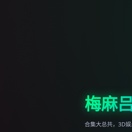
梅麻吕
合集大总共，3D