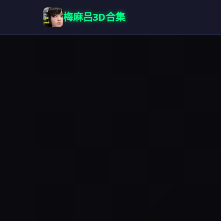
梅麻吕3D合集