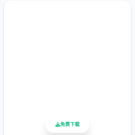
快速下载 女神v0.15赞助 AI版
完整版游戏，免费体验
2.3M+
总下载量
4.9/5
用户评分
900K+
活跃用户
免费下载