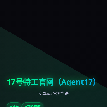
17号特工官网（Agent17）
安卓,ios,官方华语
#神作
#顶级建模