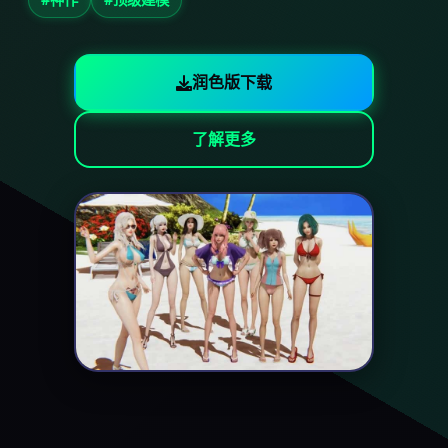
润色版下载
了解更多