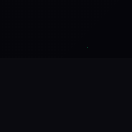
☎️
详细介绍
游戏特色