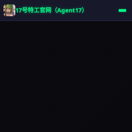
17号特工官网（Agent17）