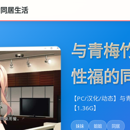
的同居生活
与青梅
性福的
【PC/汉化/动态】
【1.36G】
妹妹
姐姐
同居