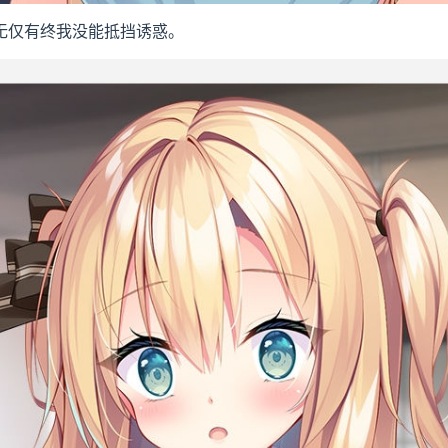
无仅有终我没能抵挡诱惑。