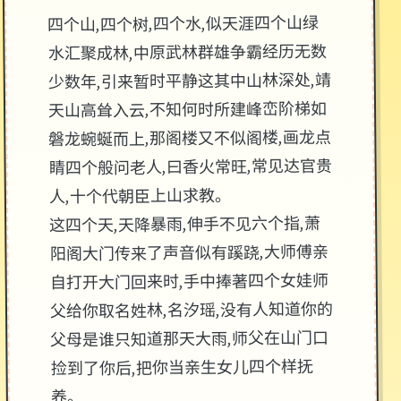
四个山,四个树,四个水,似天涯四个山绿
水汇聚成林,中原武林群雄争霸经历无数
少数年,引来暂时平静这其中山林深处,靖
天山高耸入云,不知何时所建峰峦阶梯如
磐龙蜿蜒而上,那阁楼又不似阁楼,画龙点
睛四个般问老人,曰香火常旺,常见达官贵
人,十个代朝臣上山求教。
这四个天,天降暴雨,伸手不见六个指,萧
阳阁大门传来了声音似有蹊跷,大师傅亲
自打开大门回来时,手中捧著四个女娃师
父给你取名姓林,名汐瑶,没有人知道你的
父母是谁只知道那天大雨,师父在山门口
捡到了你后,把你当亲生女儿四个样抚
养。