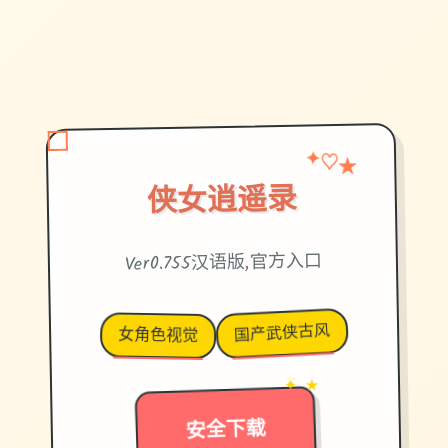
✦
★
♡
侠女逍遥录
Ver0.755汉语版,官方入口
国产武侠古风
女角色视觉
✦ ★
→
安全下载