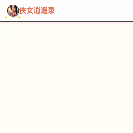
~~~
★
♡
✦
✧
♥
~
→
↗
侠女逍遥录
✦ ✧ ★