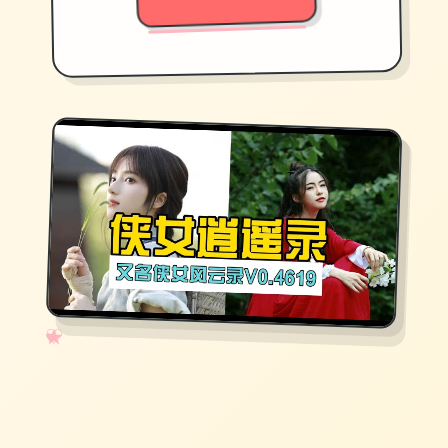
✧
♡
★
♥