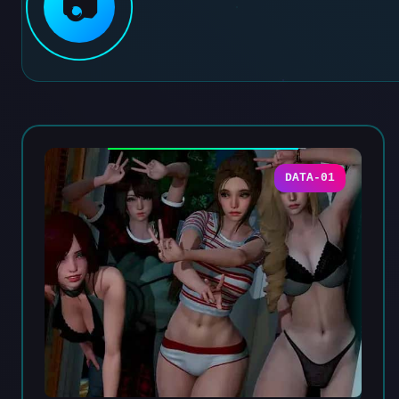
📷
DATA-01