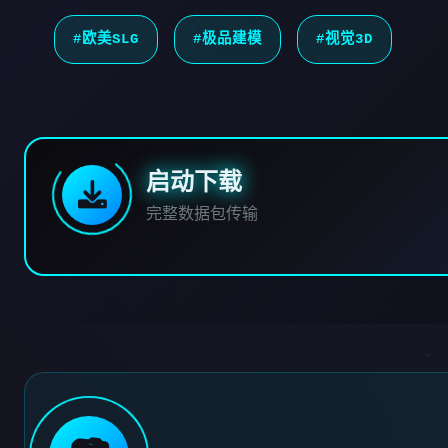
#欧美SLG
#极品建模
#视觉3D
启动下载
完整数据包传输