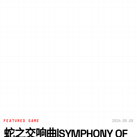
FEATURED GAME
2026.08.08
蛇之交响曲|SYMPHONY OF