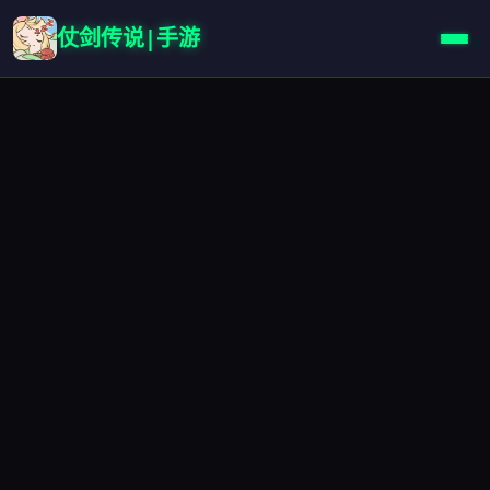
仗剑传说|手游